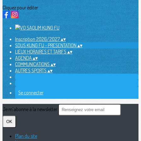
Cliquez pour éditer
Inscription 2026/2027
▴
▾
SDUS KUNG FU - PRESENTATION
▴
▾
LIEUX HORAIRES ET TARIFS
▴
▾
AGENDA
▴
▾
COMMUNICATIONS
▴
▾
AUTRES SPORTS
▴
▾
Se connecter
Je m'abonne à la newsletter
OK
Plan du site